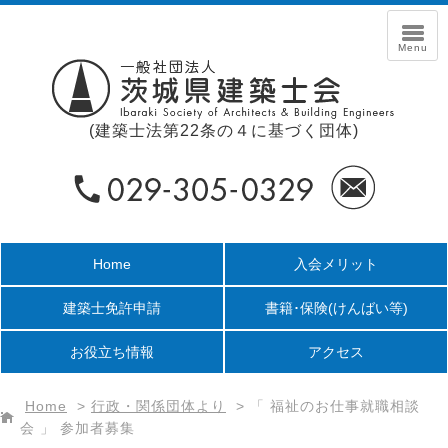
(建築士法第22条の４に基づく団体)
Home
入会メリット
建築士免許申請
書籍･保険
(けんばい等)
お役立ち情報
アクセス
Home
>
行政・関係団体より
>
「 福祉のお仕事就職相談
会 」 参加者募集