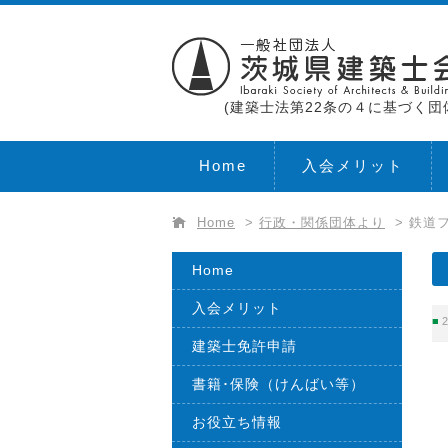
(建築士法第22条の４に基づく団
Home
入会メリット
Home
>
行政・関係団体より
>
鉄道フ
Home
入会メリット
2
建築士免許申請
書籍･保険（けんばい等）
お役立ち情報