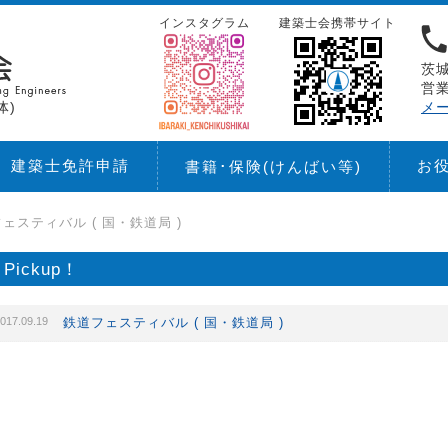
インスタグラム
建築士会携帯サイト
茨城
営業
体)
メ
建築士免許申請
お
書籍･保険
(けんばい等)
ェスティバル ( 国・鉄道局 )
Pickup！
017.09.19
鉄道フェスティバル ( 国・鉄道局 )