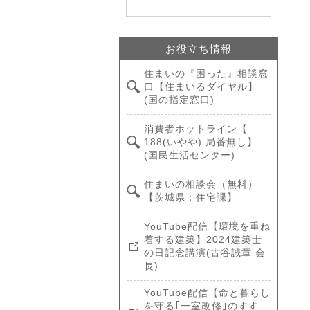
お役立ち情報
住まいの『困った』相談窓
口【住まいるダイヤル】
(国の指定窓口)
消費者ホットライン【
188(いやや) 局番無し】
(国民生活センター)
住まいの相談会（無料）
【茨城県：住宅課】
YouTube配信【環境を重ね
着する建築】2024建築士
の日記念講演(古谷誠章 会
長)
YouTube配信【命と暮らし
を守る｢一室改修｣のすす