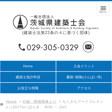
(建築士法第22条の４に基づく団体)
Home
入会メリット
建築士免許申請
書籍･保険
(けんばい等)
お役立ち情報
アクセス
Home
>
行政・関係団体より
>
ちくさんフードコレクシ
ョン2017inいばらき 9/30 ～ 10/1