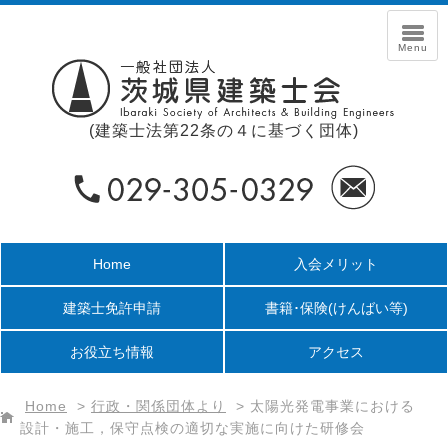
(建築士法第22条の４に基づく団体)
Home
入会メリット
建築士免許申請
書籍･保険
(けんばい等)
お役立ち情報
アクセス
Home
>
行政・関係団体より
>
太陽光発電事業における
設計・施工，保守点検の適切な実施に向けた研修会