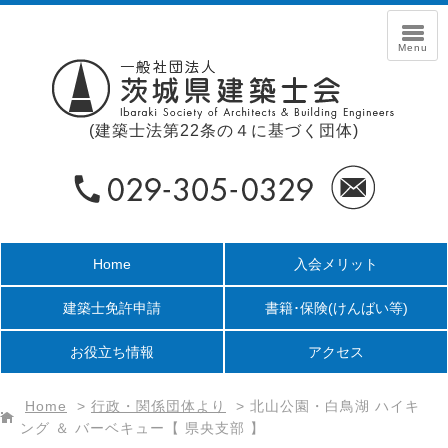
(建築士法第22条の４に基づく団体)
Home
入会メリット
建築士免許申請
書籍･保険
(けんばい等)
お役立ち情報
アクセス
Home
>
行政・関係団体より
>
北山公園・白鳥湖 ハイキ
ング ＆ バーベキュー【 県央支部 】