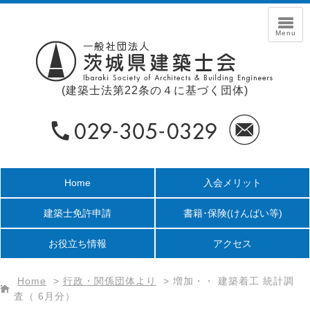
(建築士法第22条の４に基づく団体)
Home
入会メリット
建築士免許申請
書籍･保険
(けんばい等)
お役立ち情報
アクセス
Home
>
行政・関係団体より
>
増加・・ 建築着工 統計調
査（ 6月分）