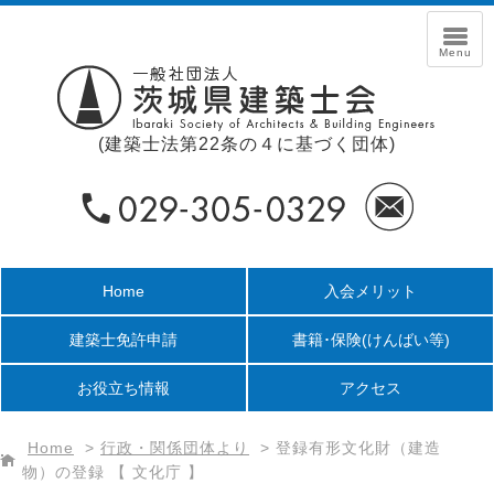
(建築士法第22条の４に基づく団体)
Home
入会メリット
建築士免許申請
書籍･保険
(けんばい等)
お役立ち情報
アクセス
Home
>
行政・関係団体より
>
登録有形文化財（建造
物）の登録 【 文化庁 】