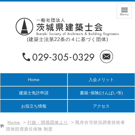
(建築士法第22条の４に基づく団体)
Home
入会メリット
建築士免許申請
書籍･保険
(けんばい等)
お役立ち情報
アクセス
Home
>
行政・関係団体より
>
既存住宅状況調査技術者
団体賠償責任保険 制度