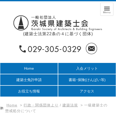
(建築士法第22条の４に基づく団体)
Home
入会メリット
建築士免許申請
書籍･保険
(けんばい等)
お役立ち情報
アクセス
Home
>
行政・関係団体より
/
建築法規
>
一級建築士の
懲戒処分について