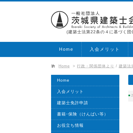
(建築士法第22条の４に基づく団
Home
入会メリット
Home
>
行政・関係団体より
/
建築法
Home
入会メリット
2
建築士免許申請
書籍･保険（けんばい等）
お役立ち情報