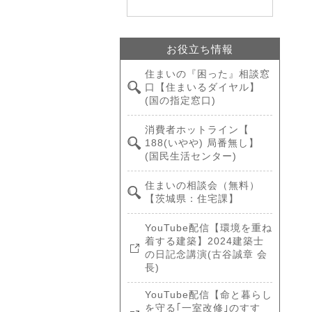
お役立ち情報
住まいの『困った』相談窓
口【住まいるダイヤル】
(国の指定窓口)
消費者ホットライン【
188(いやや) 局番無し】
(国民生活センター)
住まいの相談会（無料）
【茨城県：住宅課】
YouTube配信【環境を重ね
着する建築】2024建築士
の日記念講演(古谷誠章 会
長)
YouTube配信【命と暮らし
を守る｢一室改修｣のすす