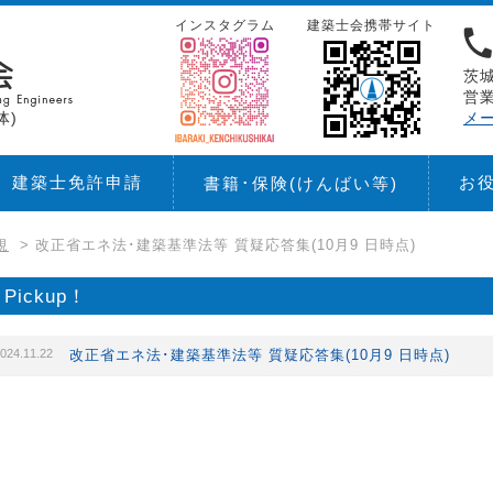
インスタグラム
建築士会携帯サイト
茨城
営業
体)
メ
建築士免許申請
お
書籍･保険
(けんばい等)
規
>
改正省エネ法･建築基準法等 質疑応答集(10月9 日時点)
Pickup！
024.11.22
改正省エネ法･建築基準法等 質疑応答集(10月9 日時点)