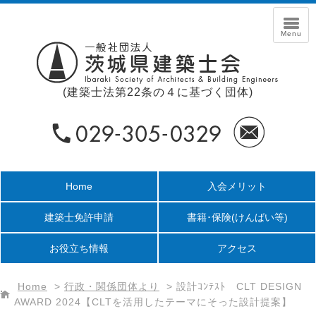
(建築士法第22条の４に基づく団体)
Home
入会メリット
建築士免許申請
書籍･保険
(けんばい等)
お役立ち情報
アクセス
Home
>
行政・関係団体より
>
設計ｺﾝﾃｽﾄ CLT DESIGN
AWARD 2024【CLTを活用したテーマにそった設計提案】