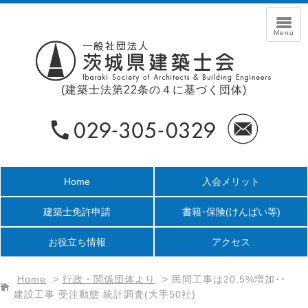
(建築士法第22条の４に基づく団体)
Home
入会メリット
建築士免許申請
書籍･保険
(けんばい等)
お役立ち情報
アクセス
Home
>
行政・関係団体より
>
民間工事は20.5%増加･･
建設工事 受注動態 統計調査(大手50社)