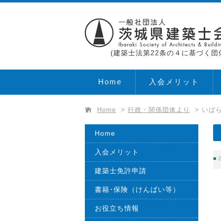
(建築士法第22条の４に基づく団
Home
入会メリット
Home
>
行政・関係団体より
>
いば
Home
入会メリット
2
建築士免許申請
書籍･保険（けんばい等）
お役立ち情報