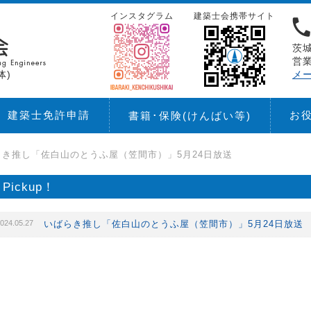
インスタグラム
建築士会携帯サイト
茨城
営業
体)
メ
建築士免許申請
お
書籍･保険
(けんばい等)
らき推し「佐白山のとうふ屋（笠間市）」5月24日放送
Pickup！
024.05.27
いばらき推し「佐白山のとうふ屋（笠間市）」5月24日放送