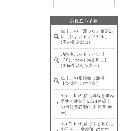
お役立ち情報
住まいの『困った』相談窓
口【住まいるダイヤル】
(国の指定窓口)
消費者ホットライン【
188(いやや) 局番無し】
(国民生活センター)
住まいの相談会（無料）
【茨城県：住宅課】
YouTube配信【環境を重ね
着する建築】2024建築士
の日記念講演(古谷誠章 会
長)
YouTube配信【命と暮らし
を守る｢一室改修｣のすす