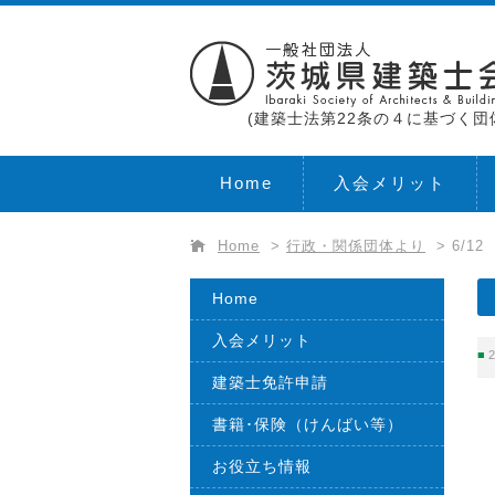
(建築士法第22条の４に基づく団
Home
入会メリット
Home
>
行政・関係団体より
>
6/1
Home
入会メリット
2
建築士免許申請
書籍･保険（けんばい等）
お役立ち情報