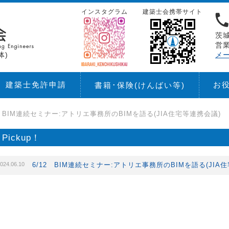
インスタグラム
建築士会携帯サイト
茨城
営業
体)
メ
建築士免許申請
お
書籍･保険
(けんばい等)
2 BIM連続セミナー:アトリエ事務所のBIMを語る(JIA住宅等連携会議)
Pickup！
024.06.10
6/12 BIM連続セミナー:アトリエ事務所のBIMを語る(JIA