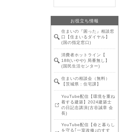
お役立ち情報
住まいの『困った』相談窓
口【住まいるダイヤル】
(国の指定窓口)
消費者ホットライン【
188(いやや) 局番無し】
(国民生活センター)
住まいの相談会（無料）
【茨城県：住宅課】
YouTube配信【環境を重ね
着する建築】2024建築士
の日記念講演(古谷誠章 会
長)
YouTube配信【命と暮らし
を守る｢一室改修｣のすす