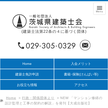
(建築士法第22条の４に基づく団体)
Home
入会メリット
建築士免許申請
書籍･保険
(けんばい等)
お役立ち情報
アクセス
Home
>
行政・関係団体より
>
NEW 「マンション修繕の
設計監理と工事の契約の解説」を発刊【大成出版社】