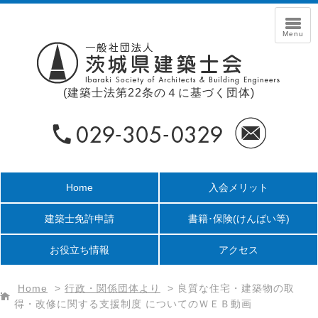
(建築士法第22条の４に基づく団体)
Home
入会メリット
建築士免許申請
書籍･保険
(けんばい等)
お役立ち情報
アクセス
Home
>
行政・関係団体より
>
良質な住宅・建築物の取
得・改修に関する支援制度 についてのＷＥＢ動画