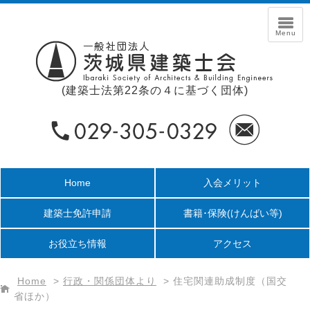
(建築士法第22条の４に基づく団体)
Home
入会メリット
建築士免許申請
書籍･保険
(けんばい等)
お役立ち情報
アクセス
Home
>
行政・関係団体より
>
住宅関連助成制度（国交
省ほか）