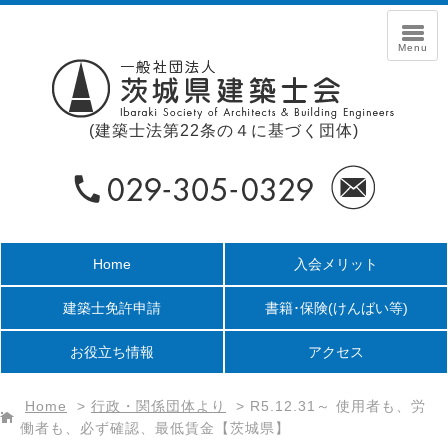
(建築士法第22条の４に基づく団体)
Home
入会メリット
建築士免許申請
書籍･保険
(けんばい等)
お役立ち情報
アクセス
Home
>
行政・関係団体より
>
R5.12.31～ 使用者も、労
働者も、必ず確認、最低賃金【茨城県】