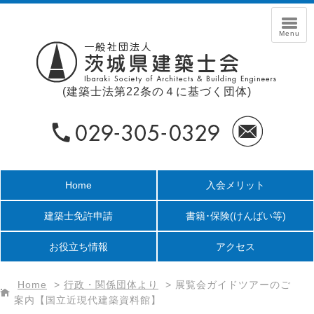
(建築士法第22条の４に基づく団体)
Home
入会メリット
建築士免許申請
書籍･保険
(けんばい等)
お役立ち情報
アクセス
Home
>
行政・関係団体より
>
展覧会ガイドツアーのご
案内【国立近現代建築資料館】