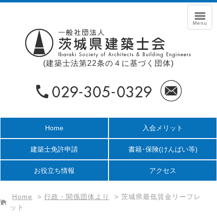
(建築士法第22条の４に基づく団体)
Home
入会メリット
建築士免許申請
書籍･保険
(けんばい等)
お役立ち情報
アクセス
Home
>
行政・関係団体より
>
茨城県最低賃金リーフレ
ット