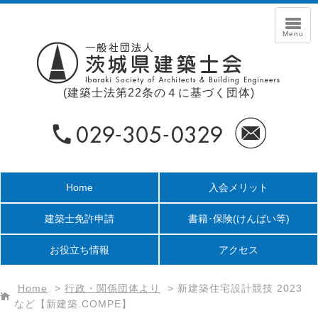
(建築士法第22条の４に基づく団体)
Home
入会メリット
建築士免許申請
書籍･保険
(けんばい等)
お役立ち情報
アクセス
Home
>
行政・関係団体より
>
新建築住宅設計競技 2023
など【新建築.COMPE】