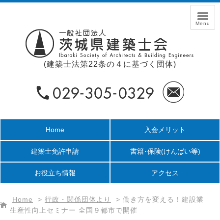
(建築士法第22条の４に基づく団体)
Home
入会メリット
建築士免許申請
書籍･保険
(けんばい等)
お役立ち情報
アクセス
Home
>
行政・関係団体より
>
働き方を変える！建設業
生産性向上セミナー 全国９都市で開催