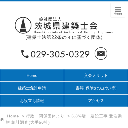
(建築士法第22条の４に基づく団体)
Home
入会メリット
建築士免許申請
書籍･保険
(けんばい等)
お役立ち情報
アクセス
Home
>
行政・関係団体より
>
6.8%増･･建設工事 受注動
態 統計調査(大手50社)