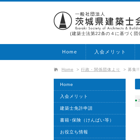
(建築士法第22条の４に基づく団
Home
入会メリット
Home
>
行政・関係団体より
>
募集
Home
入会メリット
2
建築士免許申請
書籍･保険（けんばい等）
お役立ち情報