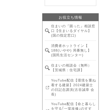
お役立ち情報
住まいの『困った』相談窓
口【住まいるダイヤル】
(国の指定窓口)
消費者ホットライン【
188(いやや) 局番無し】
(国民生活センター)
住まいの相談会（無料）
【茨城県：住宅課】
YouTube配信【環境を重ね
着する建築】2024建築士
の日記念講演(古谷誠章 会
長)
YouTube配信【命と暮らし
を守る｢一室改修｣のすす