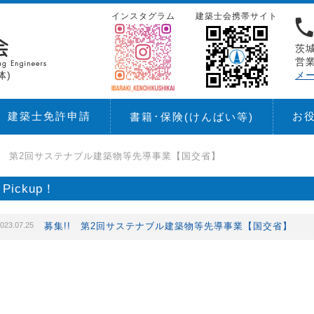
インスタグラム
建築士会携帯サイト
茨城
営業
体)
メ
建築士免許申請
お
書籍･保険
(けんばい等)
!! 第2回サステナブル建築物等先導事業【国交省】
Pickup！
023.07.25
募集!! 第2回サステナブル建築物等先導事業【国交省】