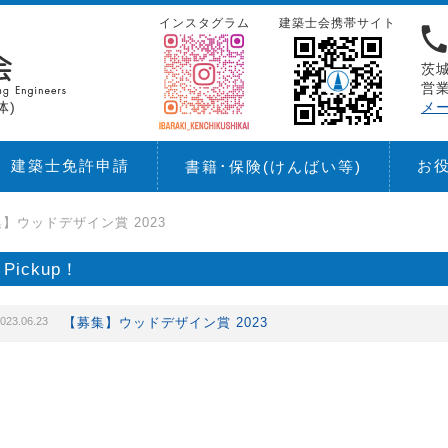
インスタグラム
建築士会携帯サイト
茨城
営業
体)
メ
建築士免許申請
お
書籍･保険
(けんばい等)
】ウッドデザイン賞 2023
Pickup！
023.06.23
【募集】ウッドデザイン賞 2023