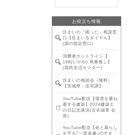
お役立ち情報
住まいの『困った』相談窓
口【住まいるダイヤル】
(国の指定窓口)
消費者ホットライン【
188(いやや) 局番無し】
(国民生活センター)
住まいの相談会（無料）
【茨城県：住宅課】
YouTube配信【環境を重ね
着する建築】2024建築士
の日記念講演(古谷誠章 会
長)
YouTube配信【命と暮らし
を守る｢一室改修｣のすす