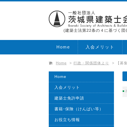
(建築士法第22条の４に基づく団
Home
入会メリット
Home
>
行政・関係団体より
>
【募集
Home
入会メリット
2
建築士免許申請
書籍･保険（けんばい等）
お役立ち情報