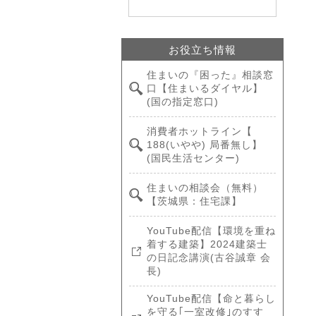
お役立ち情報
住まいの『困った』相談窓
口【住まいるダイヤル】
(国の指定窓口)
消費者ホットライン【
188(いやや) 局番無し】
(国民生活センター)
住まいの相談会（無料）
【茨城県：住宅課】
YouTube配信【環境を重ね
着する建築】2024建築士
の日記念講演(古谷誠章 会
長)
YouTube配信【命と暮らし
を守る｢一室改修｣のすす