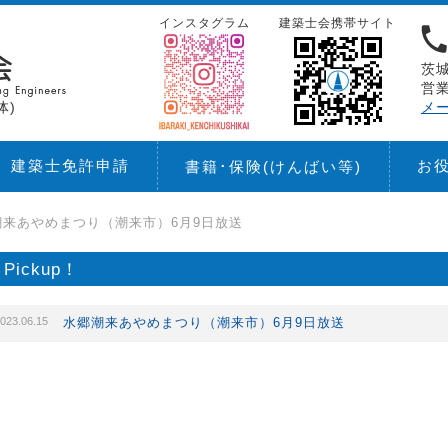
インスタグラム
建築士会携帯サイト
茨城
営業
体)
メ
建築士免許申請
お
書籍･保険
(けんばい等)
潮来あやめまつり（潮来市）6月9日放送
Pickup！
023.06.15
水郷潮来あやめまつり（潮来市）6月9日放送