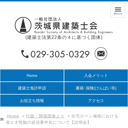
(建築士法第22条の４に基づく団体)
Home
入会メリット
建築士免許申請
書籍･保険
(けんばい等)
お役立ち情報
アクセス
Home
>
行政・関係団体より
>
住宅ローン減税における
省エネ性能の必須要件化について【説明会】