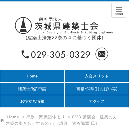
(建築士法第22条の４に基づく団体)
Home
入会メリット
建築士免許申請
書籍･保険
(けんばい等)
お役立ち情報
アクセス
Home
>
行政・関係団体より
>
6/23 講演会「建築の力・
建築の引き合わすもの」(（講師：古谷誠章 氏）