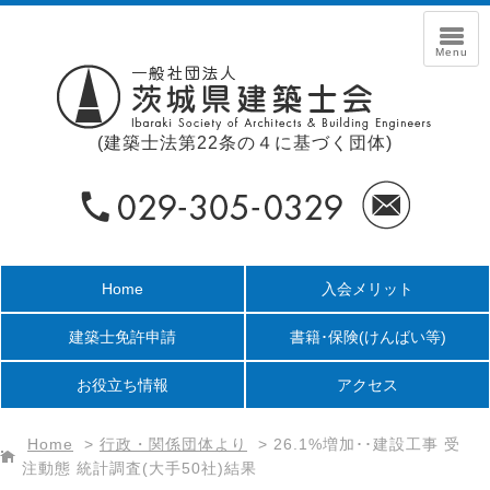
(建築士法第22条の４に基づく団体)
Home
入会メリット
建築士免許申請
書籍･保険
(けんばい等)
お役立ち情報
アクセス
Home
>
行政・関係団体より
>
26.1%増加･･建設工事 受
注動態 統計調査(大手50社)結果