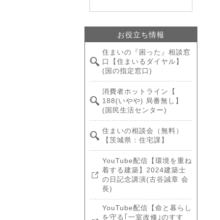
お役立ち情報
住まいの『困った』相談窓
口【住まいるダイヤル】
(国の指定窓口)
消費者ホットライン【
188(いやや) 局番無し】
(国民生活センター)
住まいの相談会（無料）
【茨城県：住宅課】
YouTube配信【環境を重ね
着する建築】2024建築士
の日記念講演(古谷誠章 会
長)
YouTube配信【命と暮らし
を守る｢一室改修｣のすす