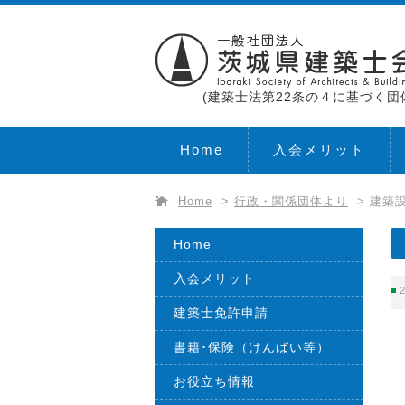
(建築士法第22条の４に基づく団
Home
入会メリット
Home
>
行政・関係団体より
>
建築設
Home
入会メリット
2
建築士免許申請
書籍･保険（けんばい等）
お役立ち情報