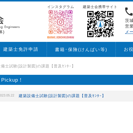
インスタグラム
建築士会携帯サイト
茨城
営業
体)
メ
建築士免許申請
お
書籍･保険
(けんばい等)
備士試験(設計製図)の課題【普及ｾﾝﾀｰ】
Pickup！
023.05.22
建築設備士試験(設計製図)の課題【普及ｾﾝﾀｰ】