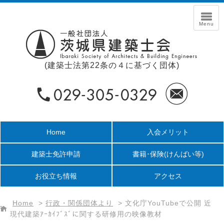
(建築士法第22条の４に基づく団体)
Home
入会メリット
建築士免許申請
書籍･保険
(けんばい等)
お役立ち情報
アクセス
Home
>
行政・関係団体より
>
文化庁YouTubeで公開 近
現代建築ｱｰｶｲﾌﾞｽﾞに関する研修用の映像教材