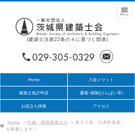
(建築士法第22条の４に基づく団体)
Home
入会メリット
建築士免許申請
書籍･保険
(けんばい等)
お役立ち情報
アクセス
Home
>
行政・関係団体より
>
第２２回「日本鉄道賞」
を募集します！