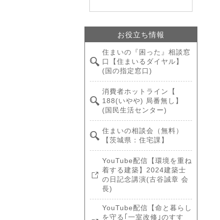
お役立ち情報
住まいの『困った』相談窓
口【住まいるダイヤル】
(国の指定窓口)
消費者ホットライン【
188(いやや) 局番無し】
(国民生活センター)
住まいの相談会（無料）
【茨城県：住宅課】
YouTube配信【環境を重ね
着する建築】2024建築士
の日記念講演(古谷誠章 会
長)
YouTube配信【命と暮らし
を守る｢一室改修｣のすす