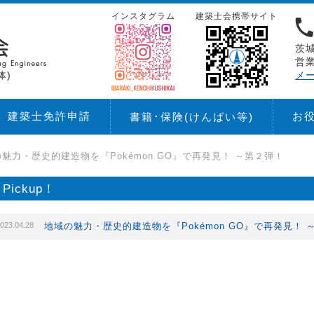
インスタグラム
建築士会携帯サイト
茨城
営業
体)
メ
建築士免許申請
お
書籍･保険
(けんばい等)
魅力・歴史的建造物を『Pokémon GO』で再発見！ ～第２弾！
Pickup！
023.04.28
地域の魅力・歴史的建造物を『Pokémon GO』で再発見！ 