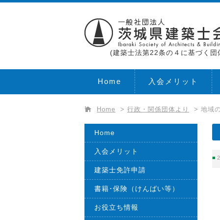
(建築士法第22条の４に基づく団
Home
入会メリット
Home
>
行政・関係団体より
>
地域の
Home
入会メリット
2
建築士免許申請
書籍･保険（けんばい等）
お役立ち情報