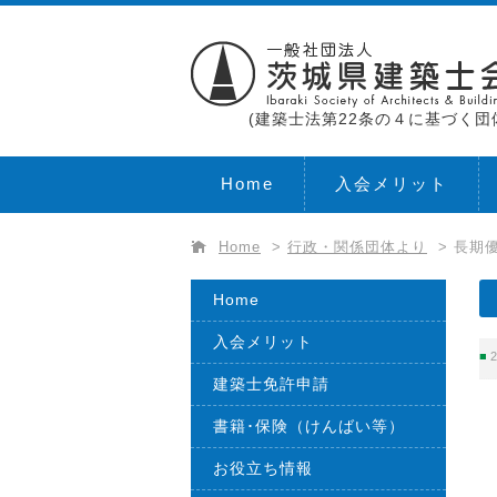
(建築士法第22条の４に基づく団
Home
入会メリット
Home
>
行政・関係団体より
>
長期優
Home
入会メリット
2
建築士免許申請
書籍･保険（けんばい等）
お役立ち情報