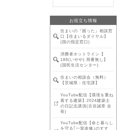
お役立ち情報
住まいの『困った』相談窓
口【住まいるダイヤル】
(国の指定窓口)
消費者ホットライン【
188(いやや) 局番無し】
(国民生活センター)
住まいの相談会（無料）
【茨城県：住宅課】
YouTube配信【環境を重ね
着する建築】2024建築士
の日記念講演(古谷誠章 会
長)
YouTube配信【命と暮らし
を守る｢一室改修｣のすす