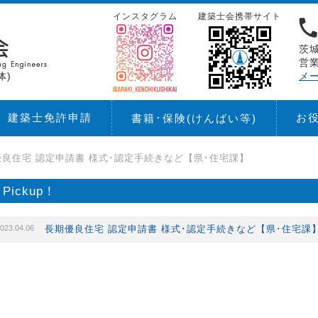
インスタグラム
建築士会携帯サイト
茨城
営業
体)
メ
建築士免許申請
お
書籍･保険
(けんばい等)
良住宅 認定申請書 様式･認定手続きなど【県･住宅課】
Pickup！
023.04.06
長期優良住宅 認定申請書 様式･認定手続きなど【県･住宅課