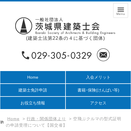
(建築士法第22条の４に基づく団体)
Home
入会メリット
建築士免許申請
書籍･保険
(けんばい等)
お役立ち情報
アクセス
Home
>
行政・関係団体より
>
空飛ぶクルマの型式証明
の申請受理について【国交省】