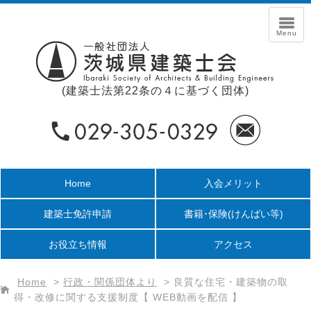
(建築士法第22条の４に基づく団体)
Home
入会メリット
建築士免許申請
書籍･保険
(けんばい等)
お役立ち情報
アクセス
Home
>
行政・関係団体より
>
良質な住宅・建築物の取
得・改修に関する支援制度【 WEB動画を配信 】