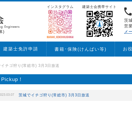
インスタグラム
建築士会携帯サイト
茨城
営業
体)
メ
建築士免許申請
お
書籍･保険
(けんばい等)
イチゴ狩り(常総市) 3月3日放送
Pickup！
023.03.07
茨城でイチゴ狩り(常総市) 3月3日放送