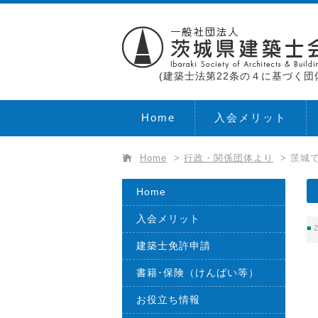
(建築士法第22条の４に基づく団
Home
入会メリット
Home
>
行政・関係団体より
>
茨城で
Home
入会メリット
2
建築士免許申請
書籍･保険（けんばい等）
お役立ち情報