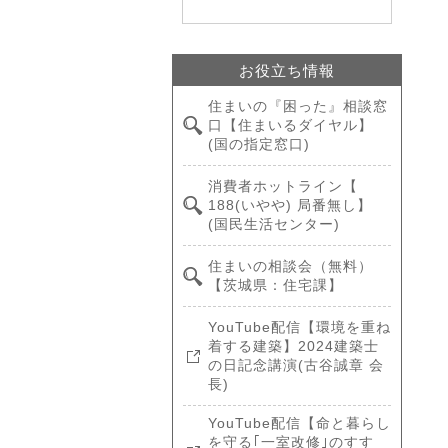
お役立ち情報
住まいの『困った』相談窓
口【住まいるダイヤル】
(国の指定窓口)
消費者ホットライン【
188(いやや) 局番無し】
(国民生活センター)
住まいの相談会（無料）
【茨城県：住宅課】
YouTube配信【環境を重ね
着する建築】2024建築士
の日記念講演(古谷誠章 会
長)
YouTube配信【命と暮らし
を守る｢一室改修｣のすす