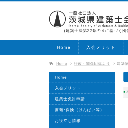
(建築士法第22条の４に基づく団
Home
入会メリット
Home
>
行政・関係団体より
>
建築
Home
入会メリット
2
建築士免許申請
書籍･保険（けんばい等）
お役立ち情報