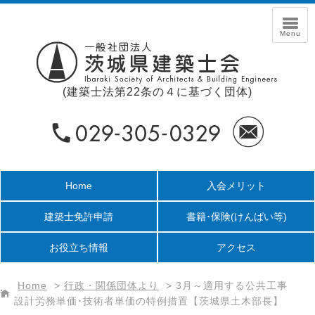
(建築士法第22条の４に基づく団体)
Home
入会メリット
建築士免許申請
書籍･保険
(けんばい等)
お役立ち情報
アクセス
Home
>
行政・関係団体より
>
3月～適用する公共工事
設計労務単価･技術者単価の特例措置【茨城県土木部長】