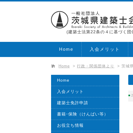
(建築士法第22条の４に基づく団
Home
入会メリット
Home
>
行政・関係団体より
>
茨城
Home
入会メリット
2
建築士免許申請
書籍･保険（けんばい等）
お役立ち情報