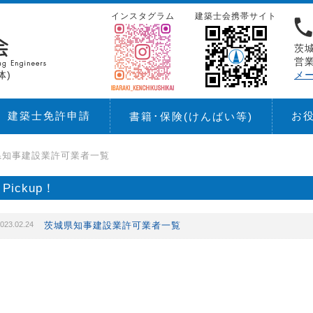
インスタグラム
建築士会携帯サイト
茨城
営業
体)
メ
建築士免許申請
お
書籍･保険
(けんばい等)
県知事建設業許可業者一覧
Pickup！
023.02.24
茨城県知事建設業許可業者一覧