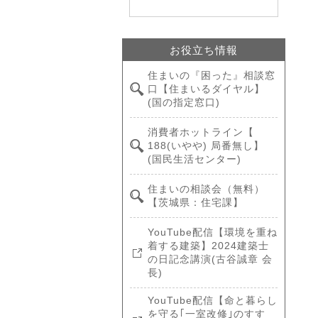
お役立ち情報
住まいの『困った』相談窓
口【住まいるダイヤル】
(国の指定窓口)
消費者ホットライン【
188(いやや) 局番無し】
(国民生活センター)
住まいの相談会（無料）
【茨城県：住宅課】
YouTube配信【環境を重ね
着する建築】2024建築士
の日記念講演(古谷誠章 会
長)
YouTube配信【命と暮らし
を守る｢一室改修｣のすす