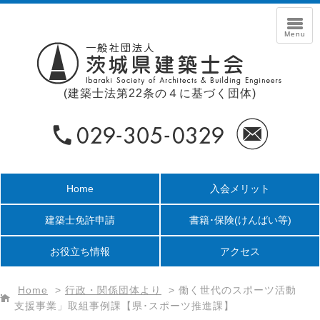
(建築士法第22条の４に基づく団体)
Home
入会メリット
建築士免許申請
書籍･保険
(けんばい等)
お役立ち情報
アクセス
Home
>
行政・関係団体より
>
働く世代のスポーツ活動
支援事業」取組事例課【県･スポーツ推進課】