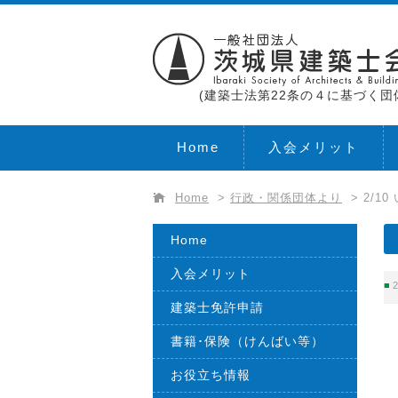
(建築士法第22条の４に基づく団
Home
入会メリット
Home
>
行政・関係団体より
>
2/1
Home
入会メリット
2
建築士免許申請
書籍･保険（けんばい等）
お役立ち情報