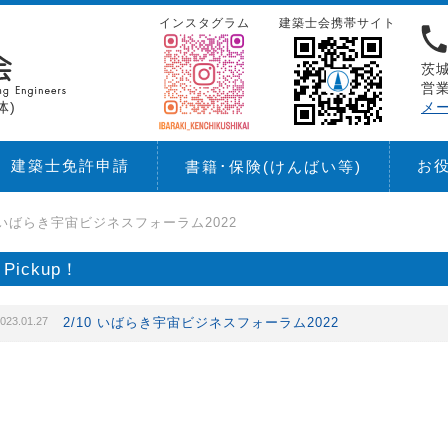
インスタグラム
建築士会携帯サイト
茨城
営業
体)
メ
建築士免許申請
お
書籍･保険
(けんばい等)
0 いばらき宇宙ビジネスフォーラム2022
Pickup！
023.01.27
2/10 いばらき宇宙ビジネスフォーラム2022