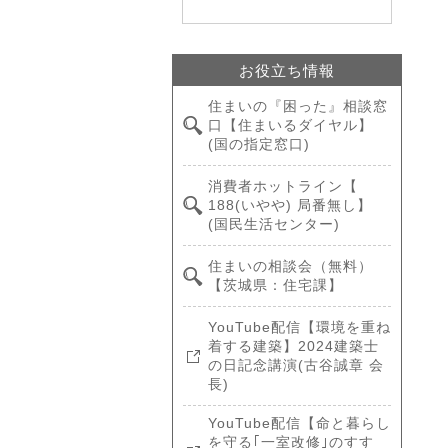
お役立ち情報
住まいの『困った』相談窓
口【住まいるダイヤル】
(国の指定窓口)
消費者ホットライン【
188(いやや) 局番無し】
(国民生活センター)
住まいの相談会（無料）
【茨城県：住宅課】
YouTube配信【環境を重ね
着する建築】2024建築士
の日記念講演(古谷誠章 会
長)
YouTube配信【命と暮らし
を守る｢一室改修｣のすす