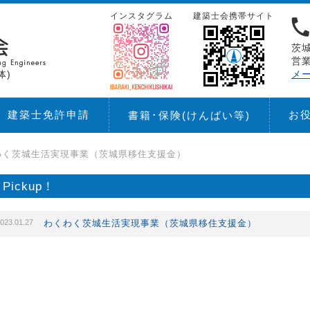
インスタグラム
建築士会携帯サイト
茨城
営業
体)
メ
建築士免許申請
お
書籍･保険
(けんばい等)
わく茨城生活実現事業（茨城県移住支援金）
Pickup！
023.01.27
わくわく茨城生活実現事業（茨城県移住支援金）