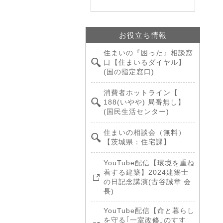
お役立ち情報
住まいの『困った』相談窓
口【住まいるダイヤル】
(国の指定窓口)
消費者ホットライン【
188(いやや) 局番無し】
(国民生活センター)
住まいの相談会（無料）
【茨城県：住宅課】
YouTube配信【環境を重ね
着する建築】2024建築士
の日記念講演(古谷誠章 会
長)
YouTube配信【命と暮らし
を守る｢一室改修｣のすす