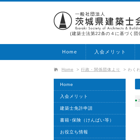
(建築士法第22条の４に基づく団
Home
入会メリット
Home
>
行政・関係団体より
>
わく
Home
入会メリット
2
建築士免許申請
書籍･保険（けんばい等）
お役立ち情報