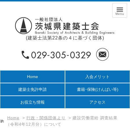
(建築士法第22条の４に基づく団体)
Home
入会メリット
建築士免許申請
書籍･保険
(けんばい等)
お役立ち情報
アクセス
Home
>
行政・関係団体より
>
建設労働需給 調査結果
（令和4年12月分）について