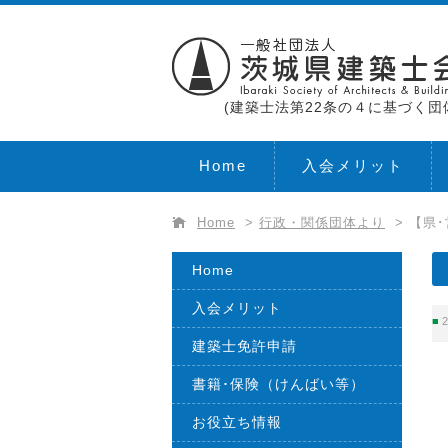
(建築士法第22条の４に基づく団
Home
入会メリット
Home
>
行政・関係団体より
>
【県
Home
入会メリット
2
建築士免許申請
書籍･保険（けんばい等）
お役立ち情報