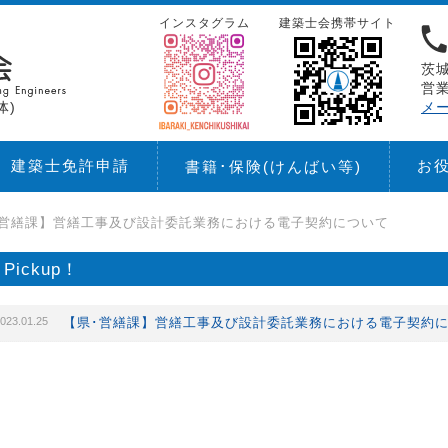
インスタグラム
建築士会携帯サイト
茨城
営業
体)
メ
建築士免許申請
お
書籍･保険
(けんばい等)
･営繕課】営繕工事及び設計委託業務における電子契約について
Pickup！
023.01.25
【県･営繕課】営繕工事及び設計委託業務における電子契約