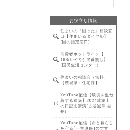
お役立ち情報
住まいの『困った』相談窓
口【住まいるダイヤル】
(国の指定窓口)
消費者ホットライン【
188(いやや) 局番無し】
(国民生活センター)
住まいの相談会（無料）
【茨城県：住宅課】
YouTube配信【環境を重ね
着する建築】2024建築士
の日記念講演(古谷誠章 会
長)
YouTube配信【命と暮らし
を守る｢一室改修｣のすす