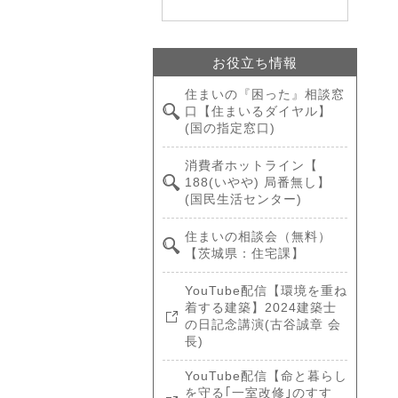
お役立ち情報
住まいの『困った』相談窓
口【住まいるダイヤル】
(国の指定窓口)
消費者ホットライン【
188(いやや) 局番無し】
(国民生活センター)
住まいの相談会（無料）
【茨城県：住宅課】
YouTube配信【環境を重ね
着する建築】2024建築士
の日記念講演(古谷誠章 会
長)
YouTube配信【命と暮らし
を守る｢一室改修｣のすす