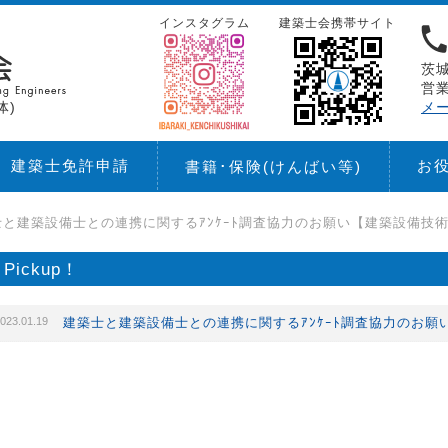
インスタグラム
建築士会携帯サイト
茨城
営業
体)
メ
建築士免許申請
お
書籍･保険
(けんばい等)
士と建築設備士との連携に関するｱﾝｹｰﾄ調査協力のお願い【建築設備技
Pickup！
023.01.19
建築士と建築設備士との連携に関するｱﾝｹｰﾄ調査協力のお願