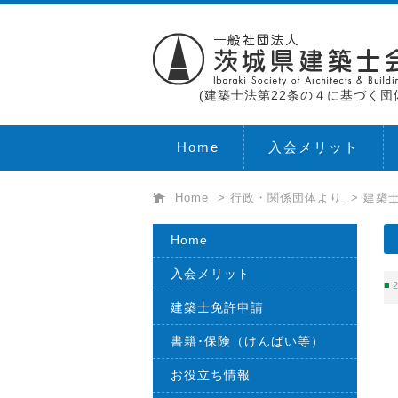
(建築士法第22条の４に基づく団
Home
入会メリット
Home
>
行政・関係団体より
>
建築
Home
入会メリット
2
建築士免許申請
書籍･保険（けんばい等）
お役立ち情報