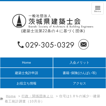
(建築士法第22条の４に基づく団体)
Home
入会メリット
建築士免許申請
書籍･保険
(けんばい等)
お役立ち情報
アクセス
Home
>
行政・関係団体より
>
住宅は1.8％の減少･･建築
着工統計調査（10月分）