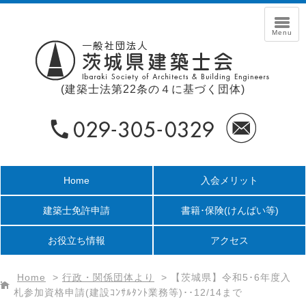
(建築士法第22条の４に基づく団体)
Home
入会メリット
建築士免許申請
書籍･保険
(けんばい等)
お役立ち情報
アクセス
Home
>
行政・関係団体より
>
【茨城県】令和5･6年度入
札参加資格申請(建設ｺﾝｻﾙﾀﾝﾄ業務等)･･12/14まで