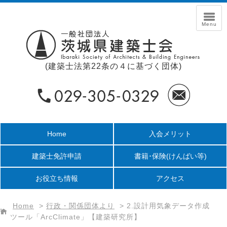
(建築士法第22条の４に基づく団体)
Home
入会メリット
建築士免許申請
書籍･保険
(けんばい等)
お役立ち情報
アクセス
Home
>
行政・関係団体より
>
2.設計用気象データ作成
ツール「ArcClimate」【建築研究所】