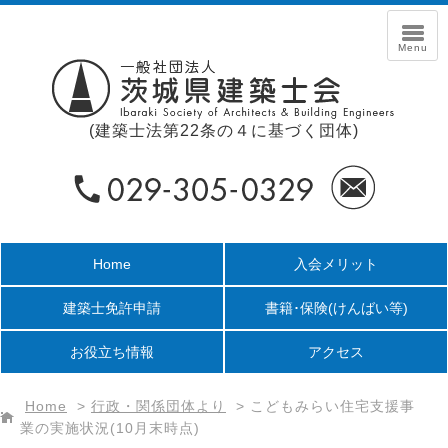
(建築士法第22条の４に基づく団体)
Home
入会メリット
建築士免許申請
書籍･保険
(けんばい等)
お役立ち情報
アクセス
Home
>
行政・関係団体より
>
こどもみらい住宅支援事
業の実施状況(10月末時点)